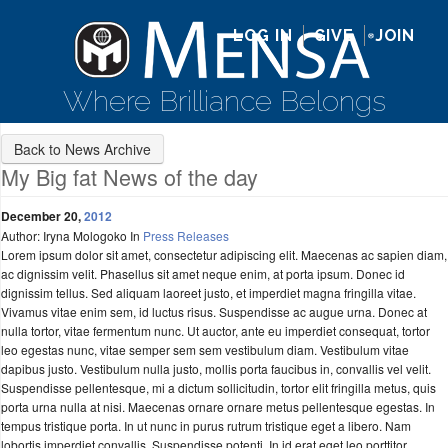
LOG IN
GIVE
JOIN
Where Brilliance Belongs
Back to News Archive
My Big fat News of the day
December 20,
2012
Author: Iryna Mologoko
In
Press Releases
Lorem ipsum dolor sit amet, consectetur adipiscing elit. Maecenas ac sapien diam,
ac dignissim velit. Phasellus sit amet neque enim, at porta ipsum. Donec id
dignissim tellus. Sed aliquam laoreet justo, et imperdiet magna fringilla vitae.
Vivamus vitae enim sem, id luctus risus. Suspendisse ac augue urna. Donec at
nulla tortor, vitae fermentum nunc. Ut auctor, ante eu imperdiet consequat, tortor
leo egestas nunc, vitae semper sem sem vestibulum diam. Vestibulum vitae
dapibus justo. Vestibulum nulla justo, mollis porta faucibus in, convallis vel velit.
Suspendisse pellentesque, mi a dictum sollicitudin, tortor elit fringilla metus, quis
porta urna nulla at nisi. Maecenas ornare ornare metus pellentesque egestas. In
tempus tristique porta. In ut nunc in purus rutrum tristique eget a libero. Nam
lobortis imperdiet convallis. Suspendisse potenti. In id erat eget leo porttitor