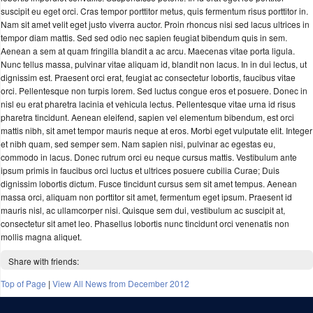
suscipit eu eget orci. Cras tempor porttitor metus, quis fermentum risus porttitor in.
Nam sit amet velit eget justo viverra auctor. Proin rhoncus nisi sed lacus ultrices in
tempor diam mattis. Sed sed odio nec sapien feugiat bibendum quis in sem.
Aenean a sem at quam fringilla blandit a ac arcu. Maecenas vitae porta ligula.
Nunc tellus massa, pulvinar vitae aliquam id, blandit non lacus. In in dui lectus, ut
dignissim est. Praesent orci erat, feugiat ac consectetur lobortis, faucibus vitae
orci. Pellentesque non turpis lorem. Sed luctus congue eros et posuere. Donec in
nisl eu erat pharetra lacinia et vehicula lectus. Pellentesque vitae urna id risus
pharetra tincidunt. Aenean eleifend, sapien vel elementum bibendum, est orci
mattis nibh, sit amet tempor mauris neque at eros. Morbi eget vulputate elit. Integer
et nibh quam, sed semper sem. Nam sapien nisi, pulvinar ac egestas eu,
commodo in lacus. Donec rutrum orci eu neque cursus mattis. Vestibulum ante
ipsum primis in faucibus orci luctus et ultrices posuere cubilia Curae; Duis
dignissim lobortis dictum. Fusce tincidunt cursus sem sit amet tempus. Aenean
massa orci, aliquam non porttitor sit amet, fermentum eget ipsum. Praesent id
mauris nisl, ac ullamcorper nisi. Quisque sem dui, vestibulum ac suscipit at,
consectetur sit amet leo. Phasellus lobortis nunc tincidunt orci venenatis non
mollis magna aliquet.
Share with friends:
Top of Page
|
View All News from December 2012